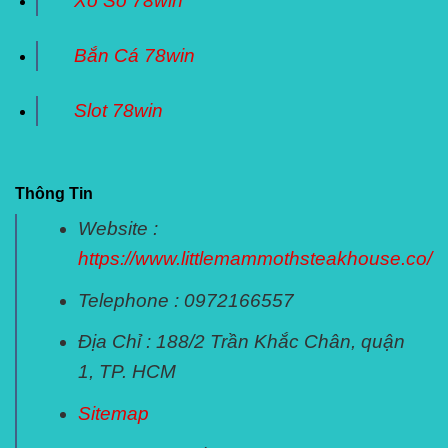
Xổ Số 78win
Bắn Cá 78win
Slot 78win
Thông Tin
Website :
https://www.littlemammothsteakhouse.co/
Telephone : 0972166557
Địa Chỉ : 188/2 Trần Khắc Chân, quận
1, TP. HCM
Sitemap