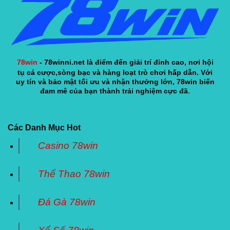
78win
- 78winni.net
là điểm đến giải trí đỉnh cao, nơi hội
tụ cá cược,sòng bạc và hàng loạt trò chơi hấp dẫn. Với
uy tín và bảo mật tối ưu và nhận thưởng lớn, 78win biến
đam mê của bạn thành trải nghiệm cực đã.
Các Danh Mục Hot
Casino 78win
Thể Thao 78win
Đá Gà 78win